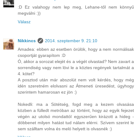
:D Ez valahogy nem lep meg, Lehane-től nem könnyű
megválni :))
Válasz
Nikkincs
2014. szeptember 9. 21:10
Amadea: ebben az esetben örülök, hogy a nem normálisak
csoportját gyarapítom :D
Ó, akkor a sorozat elejét és a végét olvastad? Nem zavart a
sorrendiség vagy nem lövi le a köztes regények tartalmát a
4. kötet?
A posztod után már abszolút nem volt kérdés, hogy még
idén szeretném elolvasni az Átmeneti üresedést, úgyhogy
szerintem hamarosan ez jön :)
Nokedli: ma a Sötétség, fogd meg a kezem olvasása
közben a fülledt metróban az történt, hogy az egyik fejezet
végén az utolsó mondattól egyszerűen kirázott a hideg -
döbbenet milyen hatást tud nálam elérni. Szívem szerint le
sem szálltam volna és meló helyett is olvasnék :)