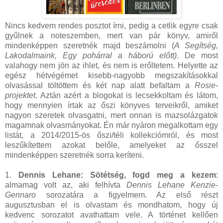
Nincs kedvem rendes posztot írni, pedig a cetlik egyre csak
gyűlnek a noteszemben, mert van pár könyv, amiről
mindenképpen szeretnék majd beszámolni (
A Segítség,
Lakodalmaink, Egy pohárral a háború előtt)
. De most
valahogy nem jön az ihlet, és nem is erőltetem. Helyette az
egész hétvégémet kisebb-nagyobb megszakításokkal
olvasással töltöttem és két nap alatt befaltam a
Rosie-
projektet
. Aztán azért a blogokat is lecsekkoltam és látom,
hogy mennyien írtak az őszi könyves terveikről, amiket
nagyon szeretek olvasgatni, mert onnan is mazsolázgatok
magamnak olvasmányokat. Én már nyáron megalkottam egy
listát, a 2014/2015-ös őszi/téli kollekciómról, és most
leszűkítettem azokat belőle, amelyeket az ősszel
mindenképpen szeretnék sorra keríteni.
1.
Dennis Lehane: Sötétség, fogd meg a kezem
:
almamag volt az, aki felhívta
Dennis Lehane Kenzie-
Gennaro
sorozatára a figyelmem. Az első részt
augusztusban el is olvastam és mondhatom, hogy új
kedvenc sorozatot avathattam vele. A történet kellően