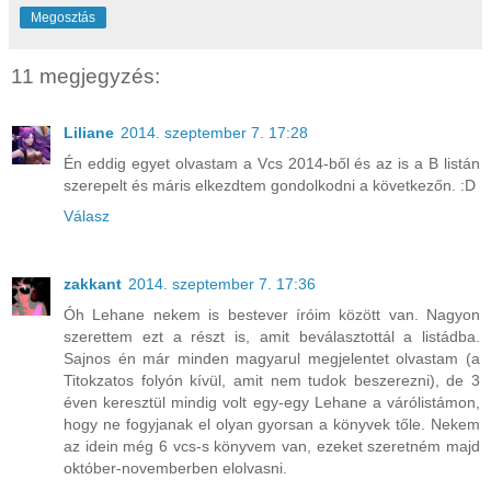
Megosztás
11 megjegyzés:
Liliane
2014. szeptember 7. 17:28
Én eddig egyet olvastam a Vcs 2014-ből és az is a B listán
szerepelt és máris elkezdtem gondolkodni a következőn. :D
Válasz
zakkant
2014. szeptember 7. 17:36
Óh Lehane nekem is bestever íróim között van. Nagyon
szerettem ezt a részt is, amit beválasztottál a listádba.
Sajnos én már minden magyarul megjelentet olvastam (a
Titokzatos folyón kívül, amit nem tudok beszerezni), de 3
éven keresztül mindig volt egy-egy Lehane a várólistámon,
hogy ne fogyjanak el olyan gyorsan a könyvek tőle. Nekem
az idein még 6 vcs-s könyvem van, ezeket szeretném majd
október-novemberben elolvasni.