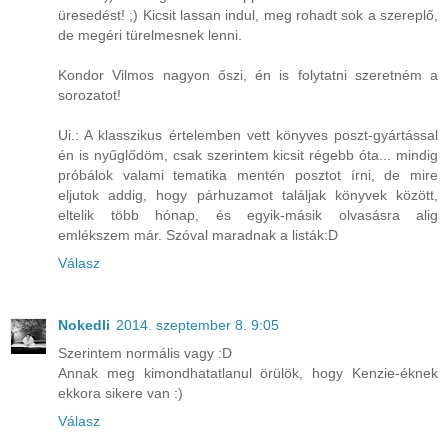
üresedést! ;) Kicsit lassan indul, meg rohadt sok a szereplő,
de megéri türelmesnek lenni.
Kondor Vilmos nagyon őszi, én is folytatni szeretném a
sorozatot!
Ui.: A klasszikus értelemben vett könyves poszt-gyártással
én is nyűglődöm, csak szerintem kicsit régebb óta... mindig
próbálok valami tematika mentén posztot írni, de mire
eljutok addig, hogy párhuzamot találjak könyvek között,
eltelik több hónap, és egyik-másik olvasásra alig
emlékszem már. Szóval maradnak a listák:D
Válasz
Nokedli
2014. szeptember 8. 9:05
Szerintem normális vagy :D
Annak meg kimondhatatlanul örülök, hogy Kenzie-éknek
ekkora sikere van :)
Válasz