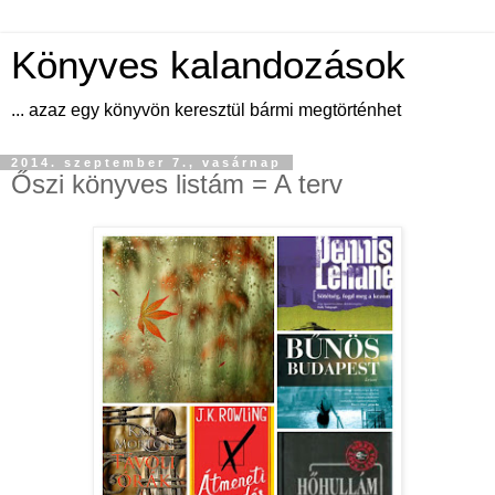
Könyves kalandozások
... azaz egy könyvön keresztül bármi megtörténhet
2014. szeptember 7., vasárnap
Őszi könyves listám = A terv