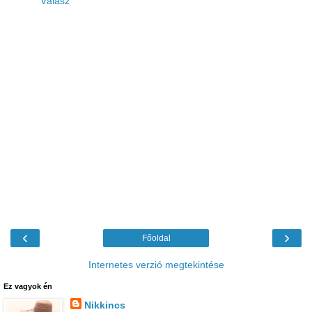
Válasz
‹
›
Főoldal
Internetes verzió megtekintése
Ez vagyok én
Nikkincs