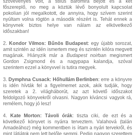
szövevényes volt, a stílus baromira bejött és a két
főszereplő, no meg a köztük lévő bonyolult kapcsolat
pokolian jól megalkotott, de annyira, hogy szívem szerint
nyúltam volna rögtön a második részért is. Tehát ennek a
könyvnek biztos helye van nálam az elkövetkező
időszakban!
2.
Kondor Vilmos: Bűnös Budapest
: egy újabb sorozat,
amit szintén az idén ismertem meg és szintén kilóra megvett
magának. Hiányzik már a
Budapest noir
ban megismert
Gordon Zsigmond és a nagypapa kalandja, szóval
szerintem ezzel a könyvvel is tutira megyek.
3.
Dymphna Cusack: Hőhullám Berlinben
: erre a könyvre
is idén hívták fel a figyelmemet azok, akik tudják, hogy
szeretek a 2. világháborút, az azt követő időszakot
feldolgozó könyvekről olvasni. Nagyon kíváncsi vagyok rá,
remélem, hogy jó lesz!
4.
Kate Morton: Távoli órák
: tiszta ciki, de ezt és a
következő könyvet is nyárra terveztem. Valahová (talán
Amadeához) még kommentben is írtam a nyári tervekről, és
mint látjátok nem lett belőle semmi. Pedig nagyon szerettem