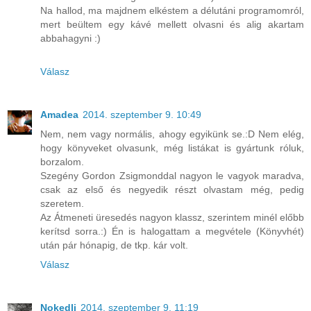
Na hallod, ma majdnem elkéstem a délutáni programomról,
mert beültem egy kávé mellett olvasni és alig akartam
abbahagyni :)
Válasz
Amadea
2014. szeptember 9. 10:49
Nem, nem vagy normális, ahogy egyikünk se.:D Nem elég,
hogy könyveket olvasunk, még listákat is gyártunk róluk,
borzalom.
Szegény Gordon Zsigmonddal nagyon le vagyok maradva,
csak az első és negyedik részt olvastam még, pedig
szeretem.
Az Átmeneti üresedés nagyon klassz, szerintem minél előbb
kerítsd sorra.:) Én is halogattam a megvétele (Könyvhét)
után pár hónapig, de tkp. kár volt.
Válasz
Nokedli
2014. szeptember 9. 11:19