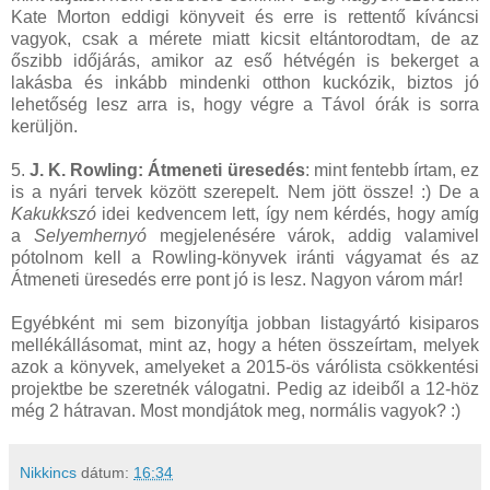
Kate Morton eddigi könyveit és erre is rettentő kíváncsi
vagyok, csak a mérete miatt kicsit eltántorodtam, de az
őszibb időjárás, amikor az eső hétvégén is bekerget a
lakásba és inkább mindenki otthon kuckózik, biztos jó
lehetőség lesz arra is, hogy végre a Távol órák is sorra
kerüljön.
5.
J. K. Rowling: Átmeneti üresedés
: mint fentebb írtam, ez
is a nyári tervek között szerepelt. Nem jött össze! :) De a
Kakukkszó
idei kedvencem lett, így nem kérdés, hogy amíg
a
Selyemhernyó
megjelenésére várok, addig valamivel
pótolnom kell a Rowling-könyvek iránti vágyamat és az
Átmeneti üresedés erre pont jó is lesz. Nagyon várom már!
Egyébként mi sem bizonyítja jobban listagyártó kisiparos
mellékállásomat, mint az, hogy a héten összeírtam, melyek
azok a könyvek, amelyeket a 2015-ös várólista csökkentési
projektbe be szeretnék válogatni. Pedig az ideiből a 12-höz
még 2 hátravan. Most mondjátok meg, normális vagyok? :)
Nikkincs
dátum:
16:34