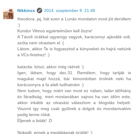
Nikkincs
2014. szeptember 8. 21:48
theodora: jaj, hát ezen a Lunás mondaton most jót derültem
:)
Kondor Vilmos egyértelműen kell őszre!
A Távoli órákkal ugyanígy vagyok, karácsonyi ajándék volt,
azóta nem olvastam el :(
Látom, akkor Te is fogyasztod a könyveket és hajrá nekünk
a VCs-finishez! :)
katacita: köszi, akkor még ráérek :)
Igen, láttam, hogy dec.31. Remélem, hogy tartják is
magukat majd hozzá, bár kimondottan örülnék neki ha
karácsonyra a fa alatt tudhatnám :)
Nem tudom, hogy miért van most ez nálam, talán időhiány
és fáradtság, mert mostanában sajnos ha van időm este,
akkor inkább az olvasást választom a blogolás helyett.
Viszont így meg csak gyűlnek a dolgok és mondanivalóm
pedig lenne róluk.
Éljenek a listák! :D
Nokedli: ennek a meglátásnak örülök! :)