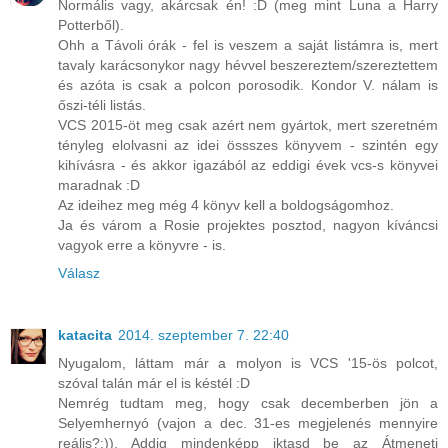
Normális vagy, akárcsak én! :D (meg mint Luna a Harry
Potterből).
Ohh a Távoli órák - fel is veszem a saját listámra is, mert
tavaly karácsonykor nagy hévvel beszereztem/szereztettem
és azóta is csak a polcon porosodik. Kondor V. nálam is
őszi-téli listás.
VCS 2015-öt meg csak azért nem gyártok, mert szeretném
tényleg elolvasni az idei össszes könyvem - szintén egy
kihívásra - és akkor igazából az eddigi évek vcs-s könyvei
maradnak :D
Az ideihez meg még 4 könyv kell a boldogságomhoz.
Ja és várom a Rosie projektes posztod, nagyon kíváncsi
vagyok erre a könyvre - is.
Válasz
katacita
2014. szeptember 7. 22:40
Nyugalom, láttam már a molyon is VCS '15-ös polcot,
szóval talán már el is késtél :D
Nemrég tudtam meg, hogy csak decemberben jön a
Selyemhernyó (vajon a dec. 31-es megjelenés mennyire
reális?:)). Addig mindenképp iktasd be az Átmeneti