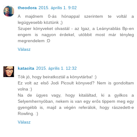
theodora
2015. április 1. 9:02
A majdnem 0-ás hónappal szerintem te voltál a
legügyesebb köztünk ;)
Szuper könyveket olvastál - az Igaz, a Leányrablás Bp-en
engem is nagyon érdekel, utóbbit most már tényleg
megrendelem :D
Válasz
katacita
2015. április 1. 12:32
Tök jó, hogy beiratkoztál a könyvtárba! :)
Ez volt az első Jodi Picoult könyved? Nem is gondoltam
volna :)
Na de ügyes vagy, hogy kitaláltad, ki a gyilkos a
Selyemhernyóban, nekem is van egy erős tippem meg egy
gyengébb is, majd a végén referálok, hogy rászedett-e
Rowling. :)
Válasz