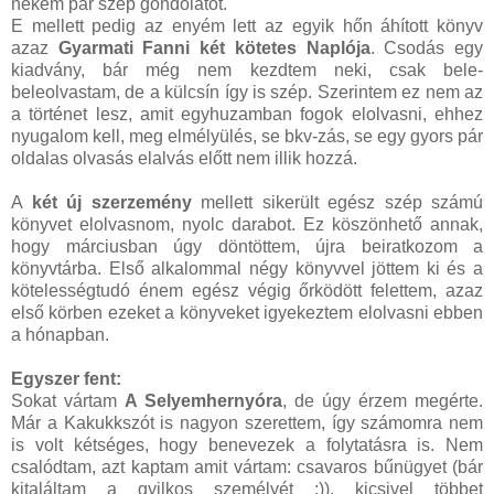
nekem pár szép gondolatot.
E mellett pedig az enyém lett az egyik hőn áhított könyv
azaz
Gyarmati Fanni két kötetes Naplója
. Csodás egy
kiadvány, bár még nem kezdtem neki, csak bele-
beleolvastam, de a külcsín így is szép. Szerintem ez nem az
a történet lesz, amit egyhuzamban fogok elolvasni, ehhez
nyugalom kell, meg elmélyülés, se bkv-zás, se egy gyors pár
oldalas olvasás elalvás előtt nem illik hozzá.
A
két új szerzemény
mellett sikerült egész szép számú
könyvet elolvasnom, nyolc darabot. Ez köszönhető annak,
hogy márciusban úgy döntöttem, újra beiratkozom a
könyvtárba. Első alkalommal négy könyvvel jöttem ki és a
kötelességtudó énem egész végig őrködött felettem, azaz
első körben ezeket a könyveket igyekeztem elolvasni ebben
a hónapban.
Egyszer fent:
Sokat vártam
A Selyemhernyóra
, de úgy érzem megérte.
Már a Kakukkszót is nagyon szerettem, így számomra nem
is volt kétséges, hogy benevezek a folytatásra is. Nem
csalódtam, azt kaptam amit vártam: csavaros bűnügyet (bár
kitaláltam a gyilkos személyét :)), kicsivel többet