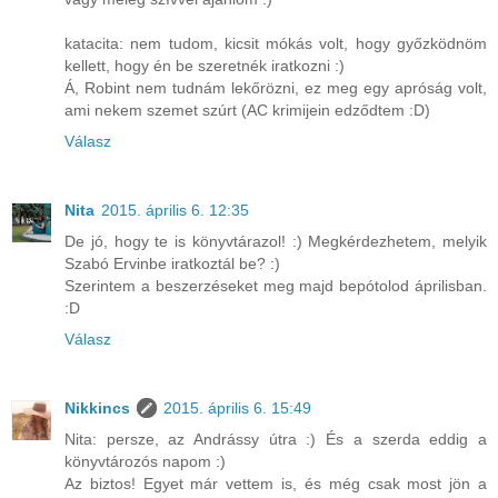
katacita: nem tudom, kicsit mókás volt, hogy győzködnöm
kellett, hogy én be szeretnék iratkozni :)
Á, Robint nem tudnám lekőrözni, ez meg egy apróság volt,
ami nekem szemet szúrt (AC krimijein edződtem :D)
Válasz
Nita
2015. április 6. 12:35
De jó, hogy te is könyvtárazol! :) Megkérdezhetem, melyik
Szabó Ervinbe iratkoztál be? :)
Szerintem a beszerzéseket meg majd bepótolod áprilisban.
:D
Válasz
Nikkincs
2015. április 6. 15:49
Nita: persze, az Andrássy útra :) És a szerda eddig a
könyvtározós napom :)
Az biztos! Egyet már vettem is, és még csak most jön a