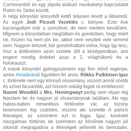
Cormoranból és egy jópofa alakuló munkahelyi kapcsolatot
Robin és Strike között.
A négy könyvtári könyvből kettő teljesen levett a lábamról.
Az egyik
Jodi Picoult Vezeklés
c. könyve. Ezer éve
kacsingattam már a szerzővel, de nem mertem bevállalni.
Mígnem a könyvtárban megláttam és gondoltam, hogy miért
ne, hiszen ha nem jön be, akkor nem vesztek vele semmit
sem. Nagyon tetszett, bár gondolhattam volna, hogy így lesz,
hisz a történelem azon szelete állt a középpontban, ami
engem mindig érdekel azaz a 2. világháború és a
holokauszt.
A másik könyvtári gyöngyszemem egy finn írónő regénye,
amire
Amadeánál
figyeltem fel anno.
Riikka Pulkkinen Igaz
c. története nem egy könnyű olvasmány, viszont annál szebb
és szívet facsaróbb, azt hiszem sokáig fogok rá emlékezni!
Naomi Woodtól
a
Mrs. Hemingwayt
pedig nem olyan rég
fejeztem be és nagyon jó olvasmánynak találtam. Aki egy
habos-babos romantikus történetre vár, az bizony
keservesen fog csalódni, viszont aki szerette A párizsi
feleséget, az szerintem ezt is fogja. Igaz, kevésbé
mozgalmas történet, de szerintem az írónőnek nagyon jól
sikerült megragadnia a feleségek jellemét és bemutatni,