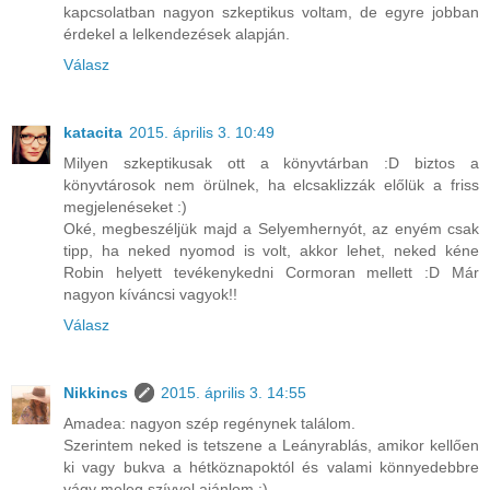
kapcsolatban nagyon szkeptikus voltam, de egyre jobban
érdekel a lelkendezések alapján.
Válasz
katacita
2015. április 3. 10:49
Milyen szkeptikusak ott a könyvtárban :D biztos a
könyvtárosok nem örülnek, ha elcsaklizzák előlük a friss
megjelenéseket :)
Oké, megbeszéljük majd a Selyemhernyót, az enyém csak
tipp, ha neked nyomod is volt, akkor lehet, neked kéne
Robin helyett tevékenykedni Cormoran mellett :D Már
nagyon kíváncsi vagyok!!
Válasz
Nikkincs
2015. április 3. 14:55
Amadea: nagyon szép regénynek találom.
Szerintem neked is tetszene a Leányrablás, amikor kellően
ki vagy bukva a hétköznapoktól és valami könnyedebbre
vágy meleg szívvel ajánlom :)