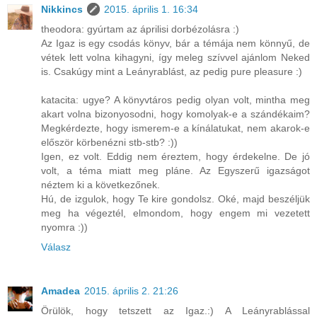
Nikkincs
2015. április 1. 16:34
theodora: gyúrtam az áprilisi dorbézolásra :)
Az Igaz is egy csodás könyv, bár a témája nem könnyű, de
vétek lett volna kihagyni, így meleg szívvel ajánlom Neked
is. Csakúgy mint a Leányrablást, az pedig pure pleasure :)
katacita: ugye? A könyvtáros pedig olyan volt, mintha meg
akart volna bizonyosodni, hogy komolyak-e a szándékaim?
Megkérdezte, hogy ismerem-e a kínálatukat, nem akarok-e
először körbenézni stb-stb? :))
Igen, ez volt. Eddig nem éreztem, hogy érdekelne. De jó
volt, a téma miatt meg pláne. Az Egyszerű igazságot
néztem ki a következőnek.
Hú, de izgulok, hogy Te kire gondolsz. Oké, majd beszéljük
meg ha végeztél, elmondom, hogy engem mi vezetett
nyomra :))
Válasz
Amadea
2015. április 2. 21:26
Örülök, hogy tetszett az Igaz.:) A Leányrablással