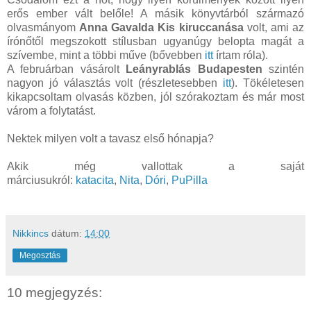
erős ember vált belőle! A másik könyvtárból származó
olvasmányom
Anna Gavalda Kis kiruccanása
volt, ami az
írónőtől megszokott stílusban ugyanúgy belopta magát a
szívembe, mint a többi műve (bővebben
itt
írtam róla).
A februárban vásárolt
Leányrablás Budapesten
szintén
nagyon jó választás volt (részletesebben
itt
). Tökéletesen
kikapcsoltam olvasás közben, jól szórakoztam és már most
várom a folytatást.
Nektek milyen volt a tavasz első hónapja?
Akik még vallottak a saját
márciusukról:
katacita
,
Nita
,
Dóri
,
PuPilla
Nikkincs
dátum:
14:00
Megosztás
10 megjegyzés: