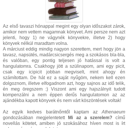
Az első tavaszi hónappal megint egy olyan időszakot zárok,
amikor nem vettem magamnak könyvet. Ami persze nem azt
jelenti, hogy 1) ne vágynék könyvekre, illetve 2) hogy
könyvek nélkül maradtam volna.
A márciust eddig mindig nagyon szerettem, mert hogy jön a
tavasz, napsütés, madárcsicsergés meg a szokásos bla-bla,
és valóban, egy pontig teljesen jó hatással is volt a
hangulatomra. Csakhogy jött a szülinapom, ami egy picit,
csak egy icipicit jobban megviselt, mint ahogy én
számítottam. De hát ez a saját nyűgöm, nekem kell ezen
dolgoznom, illetve elfogadnom azt, hogy sajnos az idő telik,
én meg öregszem :) Viszont ami egy hajszálnyit tudott
kompenzálni a nem éppen derűs hangulatomon az az
ajándékba kapott könyvek és nem várt köszöntések voltak!
Az egyik kedves barátnőmtől kaptam az
Athenaeum
gondozásában megjelentetett
Mi az a szerelem?
című
novellás kötetet, amiben jó szokásához híven most is írt