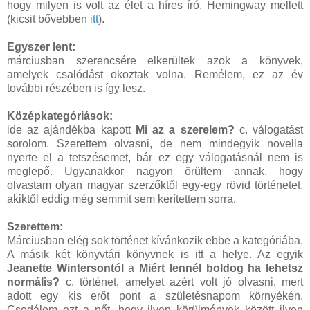
hogy milyen is volt az élet a híres író, Hemingway mellett
(kicsit bővebben
itt
).
Egyszer lent:
márciusban szerencsére elkerültek azok a könyvek,
amelyek csalódást okoztak volna. Remélem, ez az év
további részében is így lesz.
Középkategóriások:
ide az ajándékba kapott
Mi az a szerelem?
c. válogatást
sorolom. Szerettem olvasni, de nem mindegyik novella
nyerte el a tetszésemet, bár ez egy válogatásnál nem is
meglepő. Ugyanakkor nagyon örültem annak, hogy
olvastam olyan magyar szerzőktől egy-egy rövid történetet,
akiktől eddig még semmit sem kerítettem sorra.
Szerettem:
Márciusban elég sok történet kívánkozik ebbe a kategóriába.
A másik két könyvtári könyvnek is itt a helye. Az egyik
Jeanette Wintersontól
a
Miért lennél boldog ha lehetsz
normális?
c. történet, amelyet azért volt jó olvasni, mert
adott egy kis erőt pont a születésnapom környékén.
Csodálom ezt a nőt, hogy ilyen körülmények között ilyen